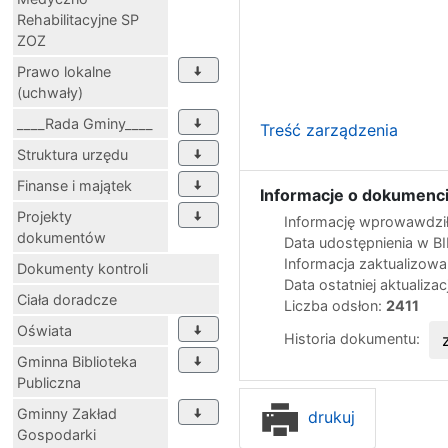
Rehabilitacyjne SP
ZOZ
Prawo lokalne
(uchwały)
____Rada Gminy____
Treść zarządzenia
Struktura urzędu
Finanse i majątek
Informacje o dokumenci
Projekty
Informację wprowawdził
dokumentów
Data udostępnienia w B
Informacja zaktualizow
Dokumenty kontroli
Data ostatniej aktualizac
Ciała doradcze
Liczba odsłon:
2411
Oświata
Historia dokumentu:
Gminna Biblioteka
Publiczna
Gminny Zakład
drukuj
Gospodarki