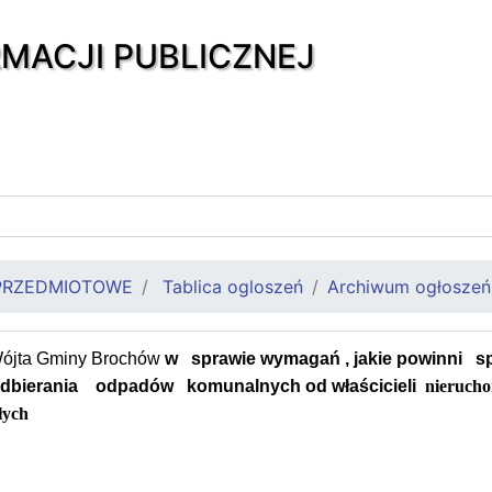
RMACJI PUBLICZNEJ
PRZEDMIOTOWE
Tablica ogloszeń
Archiwum ogłoszeń
Wójta Gminy Brochów
w
sprawie wymagań , jakie powinni
s
odbierania
odpadów
komunalnych od właścicieli
nierucho
łych