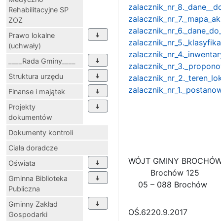
zalacznik_nr_8._dane__d
Rehabilitacyjne SP
zalacznik_nr_7._mapa_ak
ZOZ
zalacznik_nr_6._dane_do_
Prawo lokalne
zalacznik_nr_5._klasyfik
(uchwały)
zalacznik_nr_4._inwenta
____Rada Gminy____
zalacznik_nr_3._propon
Struktura urzędu
zalacznik_nr_2._teren_lok
zalacznik_nr_1._postano
Finanse i majątek
Projekty
dokumentów
Dokumenty kontroli
Ciała doradcze
WÓJT GMINY BROCHÓ
Oświata
Brochów 125
Gminna Biblioteka
05 – 088 Brochów
Publiczna
Gminny Zakład
OŚ.6220.9.2017
Gospodarki