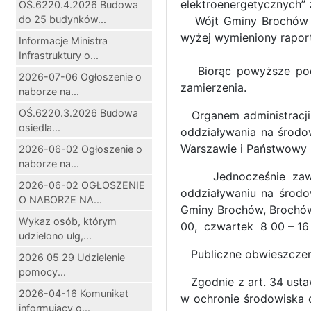
elektroenergetycznych’’
OŚ.6220.4.2026 Budowa
do 25 budynków...
Wójt Gminy Brochów u
wyżej wymieniony raport
Informacje Ministra
Infrastruktury o...
Biorąc powyższe pod u
2026-07-06 Ogłoszenie o
zamierzenia.
naborze na...
OŚ.6220.3.2026 Budowa
Organem administracji 
osiedla...
oddziaływania na środo
Warszawie i Państwowy 
2026-06-02 Ogłoszenie o
naborze na...
Jednocześnie zaw
2026-06-02 OGŁOSZENIE
oddziaływaniu na środ
O NABORZE NA...
Gminy Brochów, Brochó
Wykaz osób, którym
00, czwartek 8 00 – 16 0
udzielono ulg,...
Publiczne obwieszczenie
2026 05 29 Udzielenie
pomocy...
Zgodnie z art. 34 ustaw
2026-04-16 Komunikat
w ochronie środowiska o
informujący o...