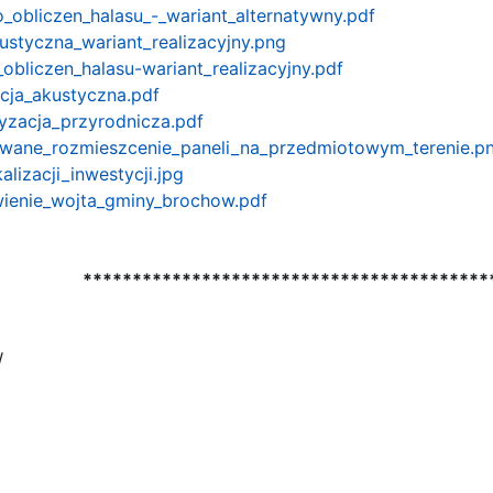
o_obliczen_halasu_-_wariant_alternatywny.pdf
ustyczna_wariant_realizacyjny.png
obliczen_halasu-wariant_realizacyjny.pdf
acja_akustyczna.pdf
ryzacja_przyrodnicza.pdf
owane_rozmieszcenie_paneli_na_przedmiotowym_terenie.p
alizacji_inwestycji.jpg
wienie_wojta_gminy_brochow.pdf
*****************************************
W