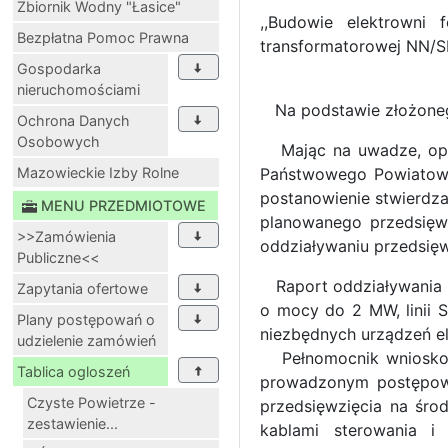
Zbiornik Wodny "Łasice"
,,Budowie elektrowni
Bezpłatna Pomoc Prawna
transformatorowej NN/S
Gospodarka
nieruchomościami
Na podstawie złożonego
Ochrona Danych
Osobowych
Mając na uwadze, opini
Mazowieckie Izby Rolne
Państwowego Powiatoweg
postanowienie stwierdz
MENU PRZEDMIOTOWE
planowanego przedsięwz
>>Zamówienia
oddziaływaniu przedsięw
Publiczne<<
Raport oddziaływania pl
Zapytania ofertowe
o mocy do 2 MW, linii 
Plany postępowań o
niezbędnych urządzeń el
udzielenie zamówień
Pełnomocnik wnioskoda
Tablica ogloszeń
prowadzonym postępowa
Czyste Powietrze -
przedsięwzięcia na środ
zestawienie...
kablami sterowania i