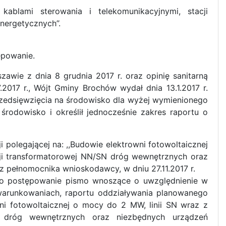
blami sterowania i telekomunikacyjnymi, stacji
ergetycznych’’.
ępowanie.
ie z dnia 8 grudnia 2017 r. oraz opinię sanitarną
017 r., Wójt Gminy Brochów wydał dnia 13.1.2017 r.
zedsięwzięcia na środowisko dla wyżej wymienionego
rodowisko i określił jednocześnie zakres raportu o
polegającej na: ,,Budowie elektrowni fotowoltaicznej
cji transformatorowej NN/SN dróg wewnętrznych oraz
z pełnomocnika wnioskodawcy, w dniu 27.11.2017 r.
o postępowanie pismo wnoszące o uwzględnienie w
runkowaniach, raportu oddziaływania planowanego
wni fotowoltaicznej o mocy do 2 MW, linii SN wraz z
SN dróg wewnętrznych oraz niezbędnych urządzeń