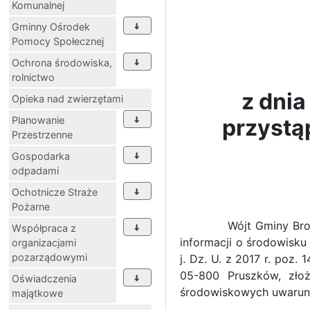
Komunalnej
Gminny Ośrodek
Pomocy Społecznej
Ochrona środowiska,
rolnictwo
z dnia
Opieka nad zwierzętami
Planowanie
przystą
Przestrzenne
Gospodarka
odpadami
Ochotnicze Straże
Pożarne
Wójt Gminy Brochów, dz
Współpraca z
informacji o środowisku
organizacjami
pozarządowymi
j. Dz. U. z 2017 r. poz.
05-800 Pruszków, zło
Oświadczenia
środowiskowych uwarunk
majątkowe