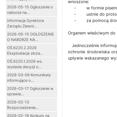
wnoszone:
2026-05-15 Ogłoszenie o
- w formie pisemn
naborze na...
- ustnie do protok
- za pomocą środków
Informacja Dyrektora
Zarządu Zlewni...
Organem właściwym do r
2026-05-15 OGŁOSZENIE
O NABORZE NA...
Jednocześnie informuję,
OŚ.6220.2.2026
ochronie środowiska ora
Eksploatacja złoża...
upływie wskazanego wyże
OŚ.6220.1.2026 ws.
wydania decyzji o...
2026-03-09 Komunikaty
z u
informujące o...
mgr Wio
2026-03-17 Ogłoszenie w
Sekr
sprawie...
2026-02-13
Rozporzadzenie...
2026-02-18 Konkurs na