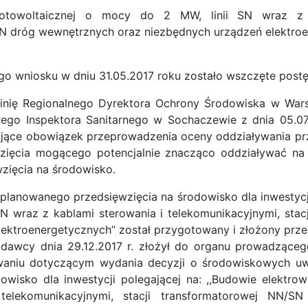
 fotowoltaicznej o mocy do 2 MW, linii SN wraz z ka
N dróg wewnętrznych oraz niezbędnych urządzeń elektroen
 wniosku w dniu 31.05.2017 roku zostało wszczęte post
ę Regionalnego Dyrektora Ochrony Środowiska w Warszaw
o Inspektora Sanitarnego w Sochaczewie z dnia 05.07.2
ające obowiązek przeprowadzenia oceny oddziaływania pr
ięcia mogącego potencjalnie znacząco oddziaływać na ś
zięcia na środowisko.
anowanego przedsięwzięcia na środowisko dla inwestycji 
SN wraz z kablami sterowania i telekomunikacyjnymi, sta
ektroenergetycznych’’ został przygotowany i złożony prze
wcy dnia 29.12.2017 r. złożył do organu prowadząceg
niu dotyczącym wydania decyzji o środowiskowych uwa
owisko dla inwestycji polegającej na: ,,Budowie elektro
 telekomunikacyjnymi, stacji transformatorowej NN/