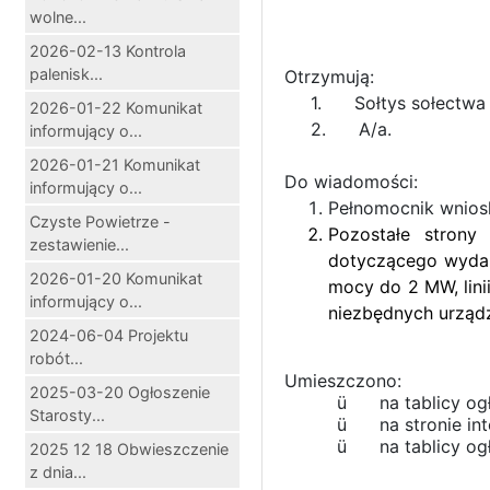
wolne...
2026-02-13 Kontrola
palenisk...
Otrzymują:
1. Sołtys sołectwa 
2026-01-22 Komunikat
2. A/a.
informujący o...
2026-01-21 Komunikat
Do wiadomości:
informujący o...
Pełnomocnik wnio
Czyste Powietrze -
Pozostałe strony
zestawienie...
dotyczącego wydan
2026-01-20 Komunikat
mocy do 2 MW, lini
informujący o...
niezbędnych urządz
2024-06-04 Projektu
robót...
Umieszczono:
2025-03-20 Ogłoszenie
ü na tablicy ogł
Starosty...
ü na stronie int
ü na tablicy ogł
2025 12 18 Obwieszczenie
z dnia...