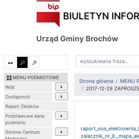
BIULETYN INFO
Urząd Gminy Brochów
MENU PODMIOTOWE
Strona główna
MENU 
Wójt
2017-12-29 ZAPROS
Dostępność
Rejestr Żłobków
Podstawowe dane
podmiotu
raport_oos_elektrownia_
Gminne Centrum
zalacznik_nr_9._mapa_ak
Medyczno