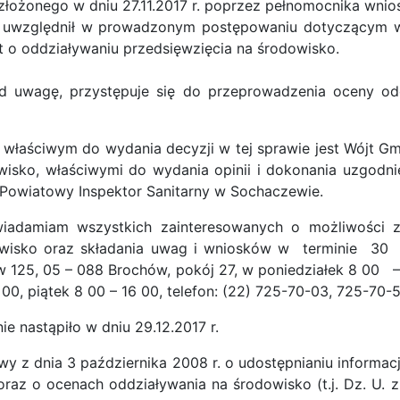
 złożonego w dniu 27.11.2017 r. poprzez pełnomocnika wni
względnił w prowadzonym postępowaniu dotyczącym wy
 o oddziaływaniu przedsięwzięcia na środowisko.
wagę, przystępuje się do przeprowadzenia oceny odd
właściwym do wydania decyzji w tej sprawie jest Wójt Gm
wisko, właściwymi do wydania opinii i dokonania uzgodn
Powiatowy Inspektor Sanitarny w Sochaczewie.
iadamiam wszystkich zainteresowanych o możliwości z
owisko oraz składania uwag i wniosków w terminie 30 d
w 125, 05 – 088 Brochów, pokój 27, w poniedziałek 8 
0, piątek 8 00 – 16 00, telefon: (22) 725-70-03, 725-70-5
 nastąpiło w dniu 29.12.2017 r.
y z dnia 3 października 2008 r. o udostępnianiu informacj
raz o ocenach oddziaływania na środowisko (t.j. Dz. U. z