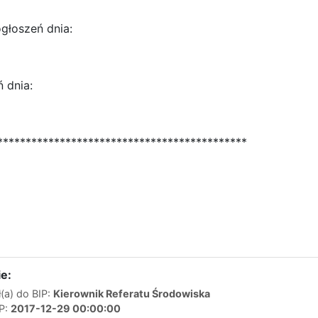
głoszeń dnia:
ń dnia:
********************************************
e:
(a) do BIP:
Kierownik Referatu Środowiska
IP:
2017-12-29 00:00:00