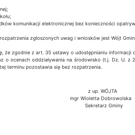
ej;
ołu;
 komunikacji elektronicznej bez konieczności opatrywa
ozpatrzenia zgłoszonych uwag i wniosków jest Wójt Gmin
 że zgodnie z art. 35 ustawy o udostępnianiu informacji o
z o ocenach oddziaływania na środowisko (t.j. Dz. U. z 2
j terminu pozostawia się bez rozpatrzenia.
p. WÓJTA
letta Dobrowolska
etarz Gminy