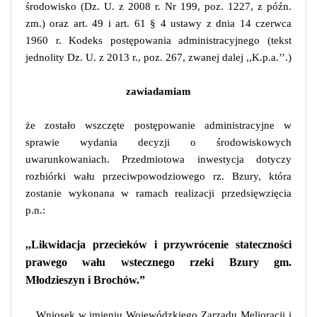
środowisko (Dz. U. z 2008 r. Nr 199, poz. 1227, z późn.
zm.) oraz art. 49 i art. 61 § 4 ustawy z dnia 14 czerwca
1960 r. Kodeks postępowania administracyjnego (tekst
jednolity Dz. U. z 2013 r., poz. 267, zwanej dalej ,,K.p.a.’’.)
zawiadamiam
że zostało wszczęte postępowanie administracyjne w
sprawie
wydania decyzji o środowiskowych
uwarunkowaniach. Przedmiotowa inwestycja dotyczy
rozbiórki wału przeciwpowodziowego rz. Bzury, która
zostanie wykonana w ramach realizacji przedsięwzięcia
p.n.:
,,Likwidacja przecieków i przywrócenie stateczności
prawego wału wstecznego rzeki Bzury gm.
Młodzieszyn i Brochów.”
Wniosek w imieniu Wojewódzkiego Zarządu Melioracji i