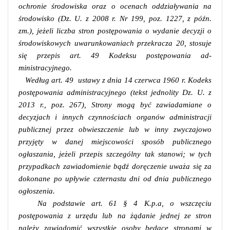
ochronie środowiska oraz o ocenach oddziaływania na
środowisko (Dz. U. z 2008 r. Nr 199, poz. 1227, z późn.
zm.), jeżeli liczba stron postępowania o wydanie decyzji o
środowiskowych uwarunkowaniach przekracza 20, stosuje
się przepis art. 49 Kodeksu postępowania ad-
ministracyjnego.
Według art. 49
ustawy z dnia 14 czerwca 1960 r. Kodeks
postępowania administracyjnego (tekst jednolity Dz. U. z
2013 r., poz. 267), Strony mogą być zawiadamiane o
decyzjach i innych czynnościach organów administracji
publicznej przez obwieszczenie lub w inny zwyczajowo
przyjęty w danej miejscowości sposób publicznego
ogłaszania, jeżeli przepis szczególny tak stanowi; w tych
przypadkach zawiadomienie bądź doręczenie uważa się za
dokonane po upływie czternastu dni od dnia publicznego
ogłoszenia.
Na podstawie art. 61 § 4 K.p.a, o wszczęciu
postępowania z urzędu lub na żądanie jednej ze stron
należy zawiadomić wszystkie osoby będące stronami w