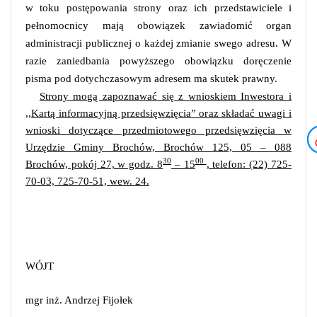
w toku postępowania strony oraz ich przedstawiciele i
pełnomocnicy mają obowiązek zawiadomić organ
administracji publicznej o każdej zmianie swego adresu. W
razie zaniedbania powyższego obowiązku doręczenie
pisma pod dotychczasowym adresem ma skutek prawny.
Strony mogą zapoznawać się z wnioskiem Inwestora i
,,Kartą informacyjną przedsięwzięcia” oraz składać uwagi i
wnioski dotyczące przedmiotowego przedsięwzięcia w
Urzędzie Gminy Brochów, Brochów 125, 05 – 088
30
00
Brochów, pokój 27, w godz. 8
– 15
, telefon: (22) 725-
70-03, 725-70-51, wew. 24.
WÓJT
mgr inż. Andrzej Fijołek