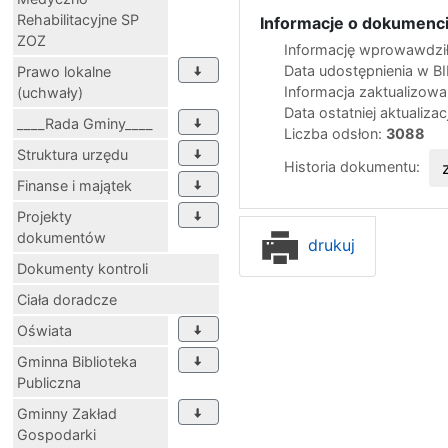
Rehabilitacyjne SP
Informacje o dokumenci
ZOZ
Informację wprowawdził
Data udostępnienia w B
Prawo lokalne
Informacja zaktualizow
(uchwały)
Data ostatniej aktualizac
____Rada Gminy____
Liczba odsłon:
3088
Struktura urzędu
Historia dokumentu:
Finanse i majątek
Projekty
dokumentów
drukuj
Dokumenty kontroli
Ciała doradcze
Oświata
Gminna Biblioteka
Publiczna
Gminny Zakład
Gospodarki