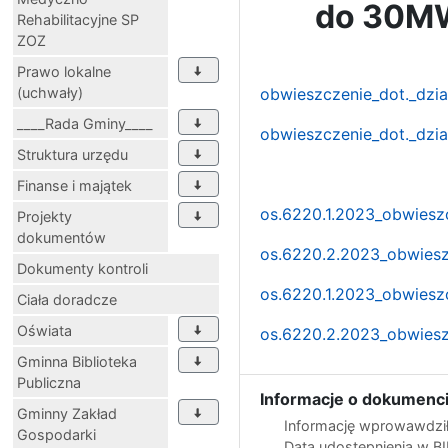
do 30MWh
Rehabilitacyjne SP
ZOZ
Prawo lokalne
(uchwały)
obwieszczenie_dot._dzia
____Rada Gminy____
obwieszczenie_dot._dzia
Struktura urzędu
Finanse i majątek
os.6220.1.2023_obwieszc
Projekty
dokumentów
os.6220.2.2023_obwieszc
Dokumenty kontroli
os.6220.1.2023_obwieszc
Ciała doradcze
Oświata
os.6220.2.2023_obwiesz
Gminna Biblioteka
Publiczna
Informacje o dokumenci
Gminny Zakład
Informację wprowawdził
Gospodarki
Data udostępnienia w B