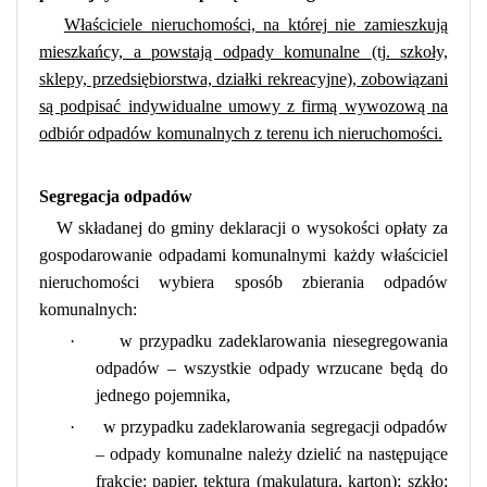
Właściciele nieruchomości,
na której nie zamieszkują
mieszkańcy, a powstają odpady komunalne
(tj. szkoły,
sklepy, przedsiębiorstwa, działki rekreacyjne), zobowiązani
są podpisać indywidualne umowy z firmą wywozową na
odbiór odpadów komunalnych z terenu ich nieruchomości.
Segregacja odpadów
W składanej do gminy deklaracji
o wysokości opłaty za
gospodarowanie odpadami komunalnymi
każdy właściciel
nieruchomości wybiera sposób zbierania odpadów
komunalnych:
·
w przypadku zadeklarowania niesegregowania
odpadów – wszystkie odpady wrzucane będą do
jednego pojemnika,
·
w przypadku zadeklarowania segregacji odpadów
– odpady komunalne należy dzielić na następujące
frakcje:
papier, tektura (makulatura, karton);
szkło;