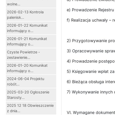
wolne...
e) Prowadzenie Rejestru
2026-02-13 Kontrola
palenisk...
f) Realizacja uchwały – 
2026-01-22 Komunikat
informujący o...
2026-01-21 Komunikat
2) Przygotowywanie pro
informujący o...
3) Opracowywanie spra
Czyste Powietrze -
zestawienie...
4) Prowadzenie postępo
2026-01-20 Komunikat
informujący o...
5) Księgowanie wpłat z
2024-06-04 Projektu
6) Bieżąca obsługa inter
robót...
7) Wykonywanie innych 
2025-03-20 Ogłoszenie
Starosty...
2025 12 18 Obwieszczenie
z dnia...
VI. Wymagane dokument