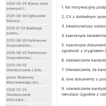
2025-05-29 Wykaz osób
1. list motywacyjny pod
prawnych i...
2025-06-04 Ogłoszenie
2. CV z dokładnym opis
Starosty...
3. kwestionariusz osobo
2025 07 03 Realizacja
punktu...
4. kserokopie świadect
2025-06-26 Państwowe
5. kserokopie dokumentó
Gospodarstwo...
zgodność z oryginałem 
2025-06-25 Państwowe
Gospodarstwo...
6. oświadczenie kandyda
2025-04-02
7. Oświadczenie, że kan
Obwieszczenie z dnia...
pismo Wojewody
8. inne dokumenty o pos
Mazowieckiego dot....
9. oświadczenie kandyda
2025-02-25
rekrutacji (zgodnie z Us
Obwieszczenie
dotyczące...