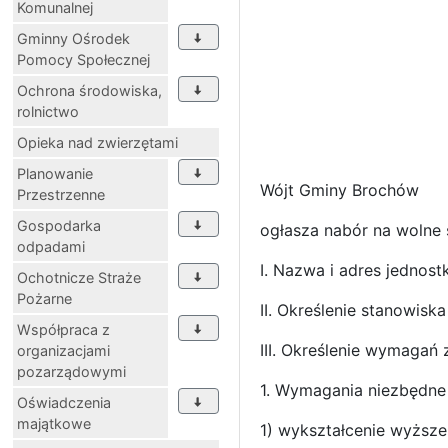
Komunalnej
Gminny Ośrodek
Pomocy Społecznej
Ochrona środowiska,
rolnictwo
Opieka nad zwierzętami
Planowanie
Wójt Gminy Brochów
Przestrzenne
Gospodarka
ogłasza nabór na wolne 
odpadami
I. Nazwa i adres jednos
Ochotnicze Straże
Pożarne
II. Określenie stanowis
Współpraca z
III. Określenie wymagań
organizacjami
pozarządowymi
1. Wymagania niezbędne 
Oświadczenia
majątkowe
1) wykształcenie wyższe