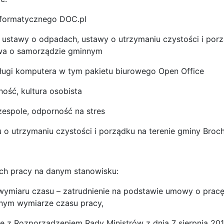
nformatycznego DOC.pl
ustawy o odpadach, ustawy o utrzymaniu czystości i porz
awa o samorządzie gminnym
ługi komputera w tym pakietu biurowego Open Office
ość, kultura osobista
zespole, odporność na stres
 o utrzymaniu czystości i porządku na terenie gminy Broc
ach pracy na danym stanowisku:
i wymiaru czasu – zatrudnienie na podstawie umowy o pracę
łnym wymiarze czasu pracy,
e z Rozporządzeniem Rady Ministrów z dnia 7 sierpnia 20