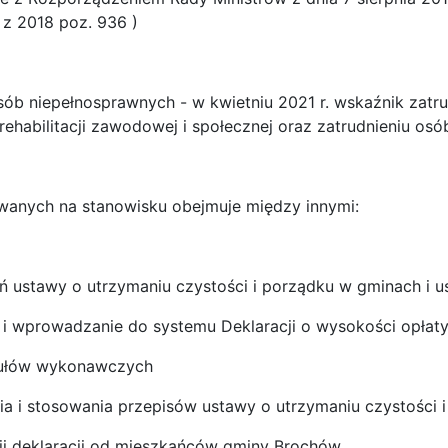
z 2018 poz. 936 )
sób niepełnosprawnych - w kwietniu 2021 r. wskaźnik zatr
ehabilitacji zawodowej i społecznej oraz zatrudnieniu osó
wanych na stanowisku obejmuje między innymi:
eń ustawy o utrzymaniu czystości i porządku w gminach i 
ja i wprowadzanie do systemu Deklaracji o wysokości opł
tułów wykonawczych
nia i stosowania przepisów ustawy o utrzymaniu czystości
ji deklaracji od mieszkańców gminy Brochów