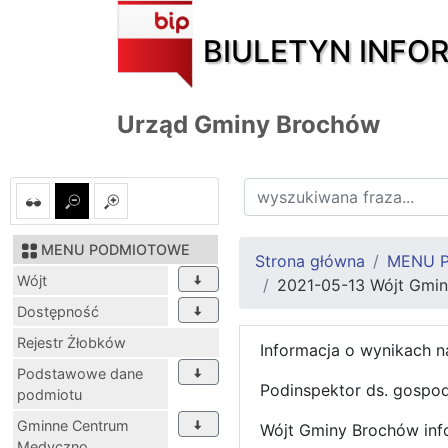
BIULETYN INFO
Urząd Gminy Brochów
MENU PODMIOTOWE
Strona główna
MENU 
Wójt
2021-05-13 Wójt Gmin
Dostępność
Rejestr Żłobków
Informacja o wynikach n
Podstawowe dane
Podinspektor ds. gospo
podmiotu
Gminne Centrum
Wójt Gminy Brochów inf
Medyczno