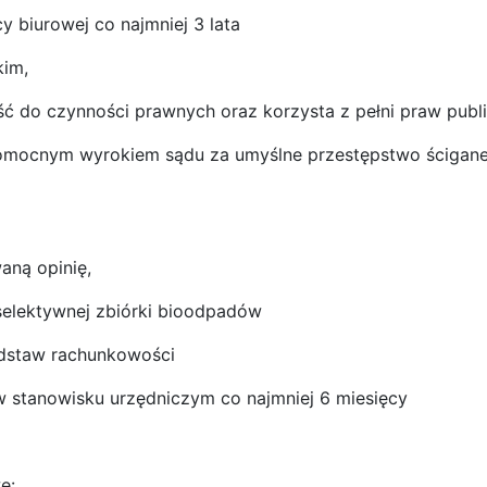
y biurowej co najmniej 3 lata
kim,
ść do czynności prawnych oraz korzysta z pełni praw publ
womocnym wyrokiem sądu za umyślne przestępstwo ścigane
aną opinię,
 selektywnej zbiórki bioodpadów
dstaw rachunkowości
 stanowisku urzędniczym co najmniej 6 miesięcy
e: