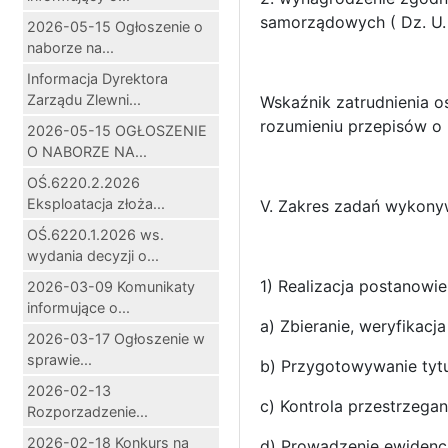
samorządowych ( Dz. U. 
2026-05-15 Ogłoszenie o
naborze na...
Informacja Dyrektora
Zarządu Zlewni...
Wskaźnik zatrudnienia o
rozumieniu przepisów o r
2026-05-15 OGŁOSZENIE
O NABORZE NA...
OŚ.6220.2.2026
Eksploatacja złoża...
V. Zakres zadań wykony
OŚ.6220.1.2026 ws.
wydania decyzji o...
1) Realizacja postanowi
2026-03-09 Komunikaty
informujące o...
a) Zbieranie, weryfikac
2026-03-17 Ogłoszenie w
sprawie...
b) Przygotowywanie ty
2026-02-13
c) Kontrola przestrzega
Rozporzadzenie...
2026-02-18 Konkurs na
d) Prowadzenie ewidenc