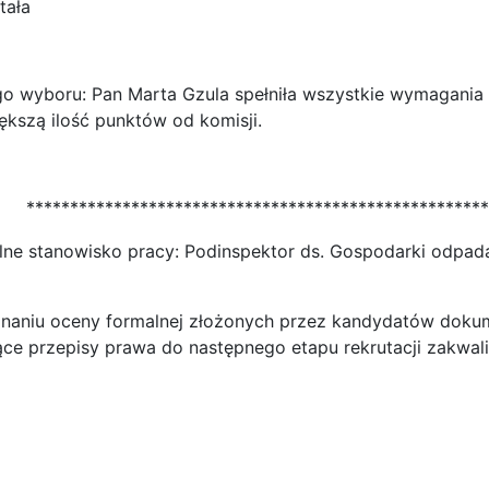
tała
 wyboru: Pan Marta Gzula spełniła wszystkie wymagania f
ększą ilość punktów od komisji.
*****************************************************
ne stanowisko pracy: Podinspektor ds. Gospodarki odpada
onaniu oceny formalnej złożonych przez kandydatów do
e przepisy prawa do następnego etapu rekrutacji zakwalif