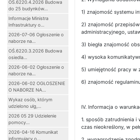
OŚ.6220.4.2026 Budowa
do 25 budynków...
1) znajomość systemu i
Informacje Ministra
2) znajomość przepisów 
Infrastruktury o...
administracyjnego, ust
2026-07-06 Ogłoszenie o
naborze na...
3) biegła znajomość obs
OŚ.6220.3.2026 Budowa
4) wysoka komunikatywn
osiedla...
2026-06-02 Ogłoszenie o
5) umiejętność pracy w 
naborze na...
6) znajomość regulaminu
2026-06-02 OGŁOSZENIE
O NABORZE NA...
Wykaz osób, którym
udzielono ulg,...
IV. Informacja o warunk
2026 05 29 Udzielenie
1. sposób zatrudnienia 
pomocy...
czas nieokreślony, w pe
2026-04-16 Komunikat
informujący o...
2. wynagrodzenie zgodn