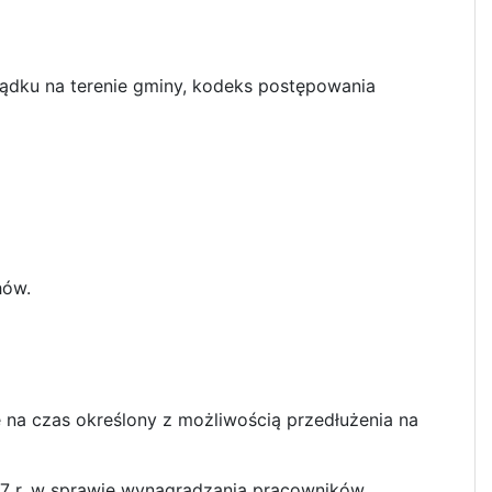
ądku na terenie gminy, kodeks postępowania
hów.
 na czas określony z możliwością przedłużenia na
17 r. w sprawie wynagradzania pracowników