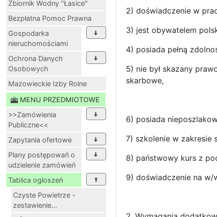
Zbiornik Wodny "Łasice"
2) doświadczenie w prac
Bezpłatna Pomoc Prawna
3) jest obywatelem pols
Gospodarka
nieruchomościami
4) posiada pełną zdolno
Ochrona Danych
5) nie był skazany pra
Osobowych
skarbowe,
Mazowieckie Izby Rolne
MENU PRZEDMIOTOWE
>>Zamówienia
6) posiada nieposzlakow
Publiczne<<
7) szkolenie w zakresie
Zapytania ofertowe
Plany postępowań o
8) państwowy kurs z po
udzielenie zamówień
9) doświadczenie na w/w
Tablica ogloszeń
Czyste Powietrze -
zestawienie...
2. Wymagania dodatkow