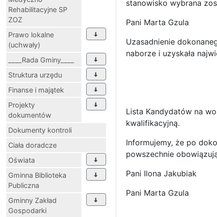
stanowisko wybrana zos
Rehabilitacyjne SP
ZOZ
Pani Marta Gzula
Prawo lokalne
Uzasadnienie dokonanego
(uchwały)
naborze i uzyskała najwi
____Rada Gminy____
Struktura urzędu
Finanse i majątek
Projekty
Lista Kandydatów na wol
dokumentów
kwalifikacyjną.
Dokumenty kontroli
Informujemy, że po dok
Ciała doradcze
powszechnie obowiązując
Oświata
Pani Ilona Jakubiak
Gminna Biblioteka
Publiczna
Pani Marta Gzula
Gminny Zakład
Gospodarki