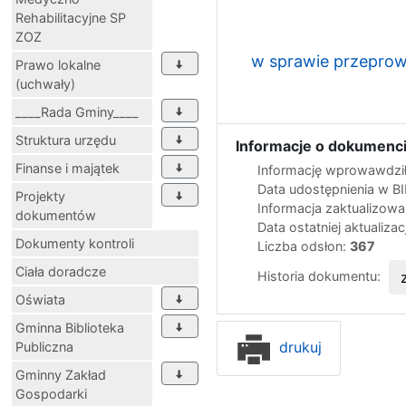
Rehabilitacyjne SP
ZOZ
w sprawie przeprow
Prawo lokalne
(uchwały)
____Rada Gminy____
Struktura urzędu
Informacje o dokumenci
Finanse i majątek
Informację wprowawdził
Data udostępnienia w B
Projekty
Informacja zaktualizow
dokumentów
Data ostatniej aktualizac
Dokumenty kontroli
Liczba odsłon:
367
Ciała doradcze
Historia dokumentu:
Oświata
Gminna Biblioteka
drukuj
Publiczna
Gminny Zakład
Gospodarki