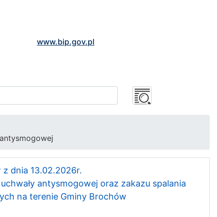
www.bip.gov.pl
 antysmogowej
z dnia 13.02.2026r.
w uchwały antysmogowej oraz zakazu spalania
wych na terenie Gminy Brochów