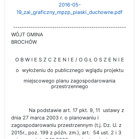
2016-05-
19_zal_graficzny_mpzp_piaski_duchowne.pdf
----------------------------------------------------
WÓJT GMINA
BROCHÓW
O B W I E S Z C Z E N I E / O G Ł O S Z E N I E
o wyłożeniu do publicznego wglądu projektu
miejscowego planu zagospodarowania
przestrzennego
Na podstawie art. 17 pkt. 9, 11 ustawy z
dnia 27 marca 2003 r. o planowaniu i
zagospodarowaniu przestrzennym (t.j. Dz. U. z
2015r., poz. 199 z późn. zm.), art. 54 ust. 2 i 3