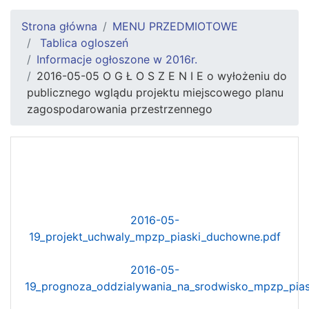
Strona główna
MENU PRZEDMIOTOWE
Tablica ogloszeń
Informacje ogłoszone w 2016r.
2016-05-05 O G Ł O S Z E N I E o wyłożeniu do
publicznego wglądu projektu miejscowego planu
zagospodarowania przestrzennego
2016-05-
19_projekt_uchwaly_mpzp_piaski_duchowne.pdf
2016-05-
19_prognoza_oddzialywania_na_srodwisko_mpzp_pia