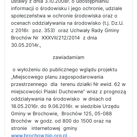
ustawy z dnia 3.10.2008r. o udostępnianiu
informacji o środowisku i jego ochronie, udziale
społeczeństwa w ochronie środowiska oraz o
ocenach oddziaływania na środowisko (t.j. Dz.U.
z 2016r. poz. 353) oraz Uchwały Rady Gminy
Brochów Nr XXXVII/212/2014 z dnia
30.05.2014r.,
zawiadamiam
o wyłożeniu do publicznego wglądu projektu
„Miejscowego planu zagospodarowania
przestrzennego dla terenu działki Nr ewid. 62 w
miejscowości Piaski Duchowne” wraz z prognozą
oddziaływania na środowisko w dniach od
18.05.2016r. do 9.06.2016r. w siedzibie Urzędu
Gminy w Brochowie, Brochów 125, 05-088
Brochów w godz. od 800 do 1500 oraz na
stronie internetowej gminy
www.brochow.bip.org.pl
.