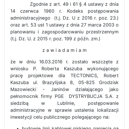
Zgodnie z art. 49 i 61 § 4 ustawy z dnia
14 czerwca 1960 r. Kodeks postępowania
administracyjnego (t.j. Dz. U z 2016 r. poz. 23.)
oraz art. 53 ust 1 ustawy z dnia 27 marca 2003 o
planowaniu i zagospodarowaniu przestrzennym
(t.j. Dz. U. z 2015 r. poz. 199 z późn. zm.)
z a w i a d a m i a m
że w dniu 16.03.2016 r. zostało wszczęte z
wniosku P. Roberta Kaszuba wykonującego
pracę projektowe dla TECTONICS, Robert
Kaszuba ul. Brazylijska 8, 05-825 Grodzisk
Mazowiecki - Janinów działającego jako
pełnomocnik firmy PGE DYSTRYBUCJA S.A. z
siedzibą w Lublinie, postępowanie
administracyjne w sprawie ustalenia lokalizacji
inwestycji celu publicznego polegającego na:
budowie linii kablowej niskiego napięcia na