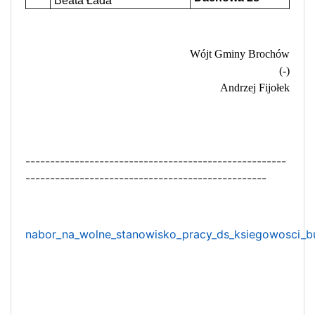
Beata Łada
Wójt Gminy Brochów
(-)
Andrzej Fijołek
-----------------------------------------------------
-------------------------------------------------
nabor_na_wolne_stanowisko_pracy_ds_ksiegowosci_b