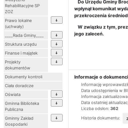
Do Urzędu Gminy Broch
Rehabilitacyjne SP
wpłynął komunikat wyd
ZOZ
przekroczenia średnio
Prawo lokalne
(uchwały)
W związku z tym, preze
jego zaleceń.
____Rada Gminy____
Struktura urzędu
Finanse i majątek
Projekty
dokumentów
Informacje o dokumenci
Dokumenty kontroli
Informację wprowawdził
Ciała doradcze
Data udostępnienia w B
Oświata
Informacja zaktualizow
Data ostatniej aktualizac
Gminna Biblioteka
Liczba odsłon:
362
Publiczna
Historia dokumentu:
Gminny Zakład
Gospodarki