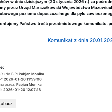
ów w dniu dzisiejszym (20 stycznia 2026 r.) za pośred
any przez Urząd Marszałkowski Województwa Mazowiecki
dobowego poziomu dopuszczalnego dla pyłu zawieszone
ntujemy Państwu treść przedmiotowego komunikatu, pro
Komunikat z dnia 20.01.202
e:
(a) do BIP:
Pabjan Monika
IP:
2026-01-20 11:59:06
ana przez:
Pabjan Monika
ji:
2026-01-20 12:07:18
zobacz