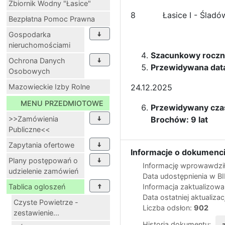
Zbiornik Wodny "Łasice"
8
Łasice I - Ślad
Bezpłatna Pomoc Prawna
Gospodarka
nieruchomościami
Szacunkowy roczny 
Ochrona Danych
Przewidywana data
Osobowych
Mazowieckie Izby Rolne
24.12.2025
MENU PRZEDMIOTOWE
Przewidywany czas
>>Zamówienia
Brochów: 9 lat
Publiczne<<
Zapytania ofertowe
Informacje o dokumenci
Plany postępowań o
Informację wprowawdził
udzielenie zamówień
Data udostępnienia w B
Tablica ogloszeń
Informacja zaktualizow
Data ostatniej aktualizac
Czyste Powietrze -
Liczba odsłon:
902
zestawienie...
Historia dokumentu: