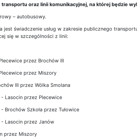
 transportu oraz linii komunikacyjnej, na której będzie
orowy – autobusowy.
jest świadczenie usług w zakresie publicznego transportu
j się w szczególności z linii:
 Plecewice przez Brochów III
 Plecewice przez Miszory
rochów III przez Wólka Smolana
- Lasocin przez Plecewice
 - Brochów Szkoła przez Tułowice
 - Lasocin przez Janów
in przez Miszory