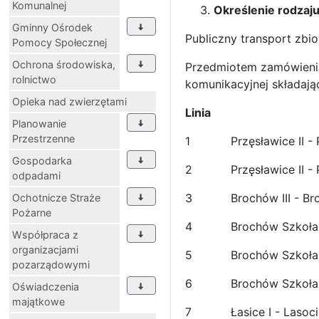
Komunalnej
Określenie rodzaju
Gminny Ośrodek
Publiczny transport zbi
Pomocy Społecznej
Ochrona środowiska,
Przedmiotem zamówienia 
rolnictwo
komunikacyjnej składające
Opieka nad zwierzętami
Linia
Planowanie
Przestrzenne
1
Przęsławice II -
Gospodarka
2
Przęsławice II -
odpadami
3
Brochów III - B
Ochotnicze Straże
Pożarne
4
Brochów Szkoła 
Współpraca z
organizacjami
5
Brochów Szkoła
pozarządowymi
6
Brochów Szkoła
Oświadczenia
majątkowe
7
Łasice I - Lasoc