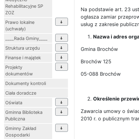
Rehabilitacyjne SP
Na podstawie art. 23 us
ZOZ
ogłasza zamiar przepro
Prawo lokalne
usług z zakresie public
(uchwały)
Nazwa i adres org
____Rada Gminy____
Struktura urzędu
Gmina Brochów
Finanse i majątek
Brochów 125
Projekty
05-088 Brochów
dokumentów
Dokumenty kontroli
Ciała doradcze
Określenie przewi
Oświata
Zawarcia umowy o świadc
Gminna Biblioteka
2010 r. o publicznym tr
Publiczna
Gminny Zakład
Gospodarki