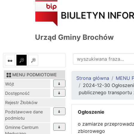
BIULETYN INFO
Urząd Gminy Brochów
MENU PODMIOTOWE
Strona główna
MENU 
Wójt
2024-12-30 Ogłoszeni
publicznego transportu
Dostępność
Rejestr Żłobków
Ogłoszenie
Podstawowe dane
podmiotu
o zamiarze przeprowadze
Gminne Centrum
zbiorowego
Medyczno