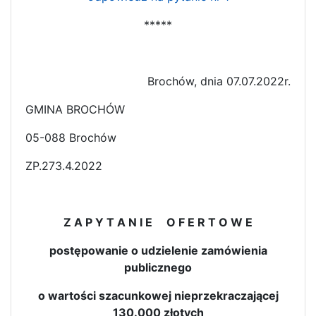
*****
Brochów, dnia 07.07.2022r.
GMINA BROCHÓW
05-088 Brochów
ZP.273.4.2022
Z A P Y T A N I E O F E R T O W E
postępowanie o udzielenie zamówienia
publicznego
o wartości szacunkowej nieprzekraczającej
130.000 złotych