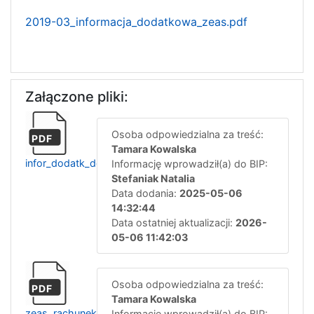
2019-03_informacja_dodatkowa_zeas.pdf
Załączone pliki:
Osoba odpowiedzialna za treść:
PDF
Tamara Kowalska
infor_dodatk_do_bilansu_zeas_2024__
Informację wprowadził(a) do BIP:
Stefaniak Natalia
Data dodania:
2025-05-06
14:32:44
Data ostatniej aktualizacji:
2026-
05-06 11:42:03
Osoba odpowiedzialna za treść:
PDF
Tamara Kowalska
zeas_rachunek_zyskow_i_strat_2024
Informację wprowadził(a) do BIP: