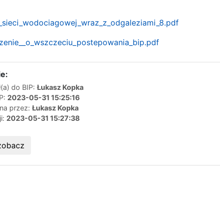
sieci_wodociagowej_wraz_z_odgaleziami_8.pdf
enie__o_wszczeciu_postepowania_bip.pdf
e:
(a) do BIP:
Łukasz Kopka
IP:
2023-05-31 15:25:16
ana przez:
Łukasz Kopka
ji:
2023-05-31 15:27:38
zobacz