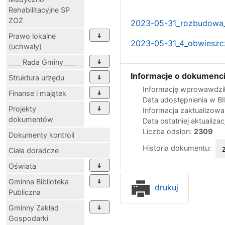
Rehabilitacyjne SP
ZOZ
2023-05-31_rozbudowa_
Prawo lokalne
2023-05-31_4_obwieszcz
(uchwały)
____Rada Gminy____
Informacje o dokumenci
Struktura urzędu
Informację wprowawdził
Finanse i majątek
Data udostępnienia w B
Projekty
Informacja zaktualizow
dokumentów
Data ostatniej aktualizac
Liczba odsłon:
2309
Dokumenty kontroli
Historia dokumentu:
Ciała doradcze
Oświata
Gminna Biblioteka
drukuj
Publiczna
Gminny Zakład
Gospodarki