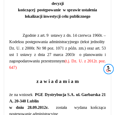
decyzji
kończącej
postępowanie
w sprawie ustalenia
lokalizacji inwestycji celu publicznego
Zgodnie z art. 9
ustawy z dn. 14 czerwca 1960r. –
Kodeksu postępowania administracyjnego (tekst jednolity
Dz. U. z 2000r. Nr 98 poz. 1071
z późn. zm.
) oraz art. 53
ust 1
ustawy z dnia 27 marca 2003r
o planowaniu i
zagospodarowaniu przestrzennym
(t.j. Dz. U. z 2012r. poz.
647)
z a w i a d a m i a m
że na wniosek
PGE Dystrybucja S.A. ul. Garbarska 21
A, 20-340 Lublin
w dniu 28.09.2012r.
została
wydana kończąca
postępowanie administracyjne