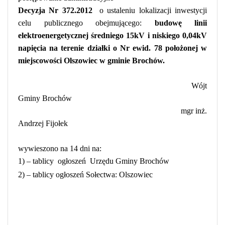
Decyzja Nr 372.2012
o ustaleniu lokalizacji inwestycji
celu publicznego obejmującego:
budowę linii
elektroenergetycznej średniego 15kV i niskiego 0,04kV
napięcia
na terenie działki o Nr ewid. 78 położonej
w
miejscowości Olszowiec
w gminie Brochów.
Wójt
Gminy Brochów
mgr inż.
Andrzej Fijołek
wywieszono na 14 dni na:
1) – tablicy
ogłoszeń
Urzędu Gminy Brochów
2) – tablicy ogłoszeń Sołectwa:
Olszowiec