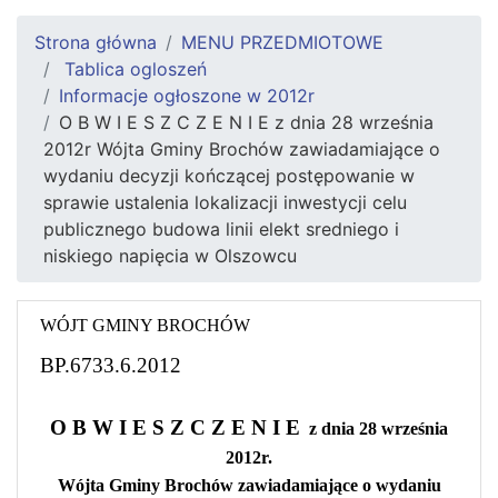
Strona główna
MENU PRZEDMIOTOWE
Tablica ogloszeń
Informacje ogłoszone w 2012r
O B W I E S Z C Z E N I E z dnia 28 września
2012r Wójta Gminy Brochów zawiadamiające o
wydaniu decyzji kończącej postępowanie w
sprawie ustalenia lokalizacji inwestycji celu
publicznego budowa linii elekt sredniego i
niskiego napięcia w Olszowcu
WÓJT GMINY BROCHÓW
BP.6733.6.2012
O B W I E S Z C Z E N I E
z dnia 28 września
2012r.
Wójta Gminy Brochów zawiadamiające o wydaniu