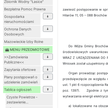
Zbiornik Wodny "Łasice"
Bezpłatna Pomoc Prawna
zawiesić postępowanie w spr
Hilarów 11, 05 – 088 Brochów
Gospodarka
nieruchomościami
Ochrona Danych
Osobowych
Mazowieckie Izby Rolne
Do Wójta Gminy Brochów 
MENU PRZEDMIOTOWE
środowiskowych uwarunkow
>>Zamówienia
WRAZ Z URZĄDZENIAMI DO P
Publiczne<<
Wniosek został uzupełniony d
Zapytania ofertowe
Organ prowadząc postępo
Plany postępowań o
przedsięwzięcie ze względu 
udzielenie zamówień
ust. 1 pkt 6 rozporządzenia R
Tablica ogloszeń
poz. 1397). Zgodnie z tym 
wytwarzania energii elektrycz
Czyste Powietrze -
zestawienie...
a) lokalizowane na obsza