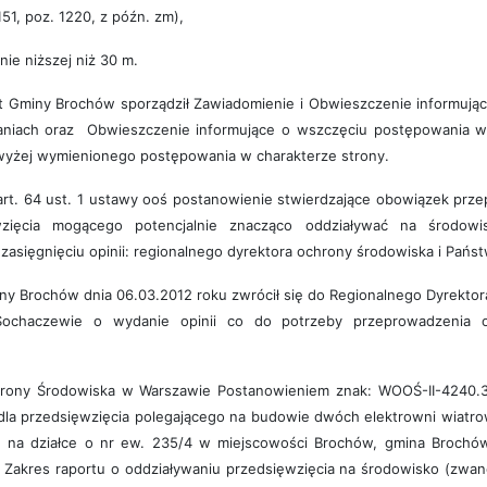
151, poz. 1220, z późn. zm),
nie niższej niż 30 m.
 Gminy Brochów sporządził Zawiadomienie i Obwieszczenie informując
iach oraz Obwieszczenie informujące o wszczęciu postępowania w 
wyżej wymienionego postępowania w charakterze strony.
i art. 64 ust. 1 ustawy ooś postanowienie stwierdzające obowiązek pr
wzięcia mogącego potencjalnie znacząco oddziaływać na środow
asięgnięciu opinii: regionalnego dyrektora ochrony środowiska i Pań
ny Brochów dnia 06.03.2012 roku zwrócił się do Regionalnego Dyrek
Sochaczewie o wydanie opinii co do potrzeby przeprowadzenia 
rony Środowiska w Warszawie Postanowieniem znak: WOOŚ-II-4240.32
e dla przedsięwzięcia polegającego na budowie dwóch elektrowni wiat
ej, na działce o nr ew. 235/4 w miejscowości Brochów, gmina Broch
 Zakres raportu o oddziaływaniu przedsięwzięcia na środowisko (zwan