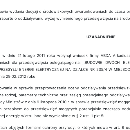
awie wydania decyzji o środowiskowych uwarunkowaniach do czasu pr
 raportu o oddziaływaniu wyżej wymienionego przedsięwzięcia na środ
UZASADNIENIE
w dniu 21 lutego 2011 roku wpłynął wniosek firmy ABDA Arkadiusz
aniach dla przedsięwzięcia polegającego na: ,,BUDOWIE DWÓCH
RZESYŁU ENERGII ELEKTRYCZNEJ NA DZIAŁCE NR 235/4 W MIEJSC
nia 29.02.2012 roku.
wanie w sprawie przeprowadzenia oceny oddziaływania przedsięwzięci
na rodzaj, parametry techniczne oraz zasięg potencjalnego oddziaływ
ady Ministrów z dnia 9 listopada 2010 r. w sprawie przedsięwzięć mogą
przepisem do przedsięwzięć mogących potencjalnie znacząco oddział
nej energię wiatru inne niż wymienione w § 2 ust. 1 pkt 5:
rach objętych formami ochrony przyrody, o których mowa w art. 6 ust.