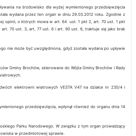
ywania na środowisko dla wyżej wymienionego przedsięwzięcia
tała wydana przez ten organ w dniu 29.03.2012 roku. Zgodnie z
 opinii, o których mowa w art. 64 ust. 1 pkt 2, art. 70 ust. 1 pkt
t. 70 ust. 3, art. 77 ust. 6 i art. 90 ust. 6, traktuje się jako brak
o nie może być uwzględniona, gdyż została wydana po upływie
ńców Gminy Brochów, skierowane do Wójta Gminy Brochów i Rady
wiatrowych.
wóch elektrowni wiatrowych VESTA V47 na działce nr 235/4 i
ienionego przedsięwzięcia, wpłynął również do organu dnia 14
pinoskiego Parku Narodowego. W związku z tym organ prowadzący
anowiska w przedmiotowej sprawie.