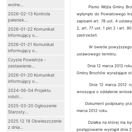
wolne...
Pismo Wójta Gminy Broch
2026-02-13 Kontrola
wpłynęło do Powiatowego Ins
palenisk...
zapisami art. 78 ust. 4 ustaw
2, art. 77 ust. 1 pkt 2 i art. 
2026-01-22 Komunikat
informujący o...
zastrzeżeń.
2026-01-21 Komunikat
W świetle powyższego pr
informujący o...
ustawowego terminu.
Czyste Powietrze -
zestawienie...
Dnia 12 marca 2012 roku
Gminy Brochów wyrażające st
2026-01-20 Komunikat
informujący o...
Dnia 12 marca 2012 rok
2024-06-04 Projektu
wnoszące o oddalenie wniosku
robót...
Dokument podpisany prze
2025-03-20 Ogłoszenie
marca 2012 roku.
Starosty...
2025 12 18 Obwieszczenie
Działka na której ma być
z dnia...
postępowanie wystąpił dnia 2