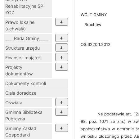
Rehabilitacyjne SP
ZOZ
WÓJT GMINY
Prawo lokalne
Brochów
(uchwały)
____Rada Gminy____
OŚ.6220.1.2012
Struktura urzędu
Finanse i majątek
Projekty
dokumentów
Dokumenty kontroli
Ciała doradcze
Oświata
Gminna Biblioteka
Na podstawie art. 123 zgodn
Publiczna
98, poz. 1071 ze zm.) w zwi
Gminny Zakład
społeczeństwa w ochronie śr
Gospodarki
wniosku złożonego przez AB