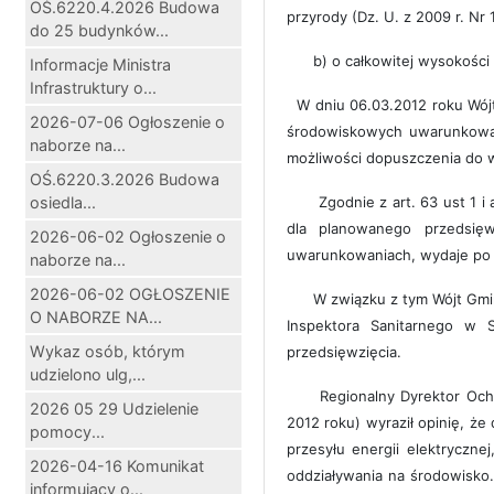
OŚ.6220.4.2026 Budowa
przyrody (Dz. U. z 2009 r. Nr 
do 25 budynków...
b) o całkowitej wysokości 
Informacje Ministra
Infrastruktury o...
W dniu 06.03.2012 roku Wójt
2026-07-06 Ogłoszenie o
środowiskowych uwarunkowan
naborze na...
możliwości dopuszczenia do 
OŚ.6220.3.2026 Budowa
osiedla...
Zgodnie z art. 63 ust 1 
dla planowanego przedsię
2026-06-02 Ogłoszenie o
uwarunkowaniach, wydaje po z
naborze na...
2026-06-02 OGŁOSZENIE
W związku z tym Wójt Gmi
O NABORZE NA...
Inspektora Sanitarnego w 
Wykaz osób, którym
przedsięwzięcia.
udzielono ulg,...
Regionalny Dyrektor Och
2026 05 29 Udzielenie
2012 roku) wyraził opinię, ż
pomocy...
przesyłu energii elektryczn
2026-04-16 Komunikat
oddziaływania na środowisko.
informujący o...