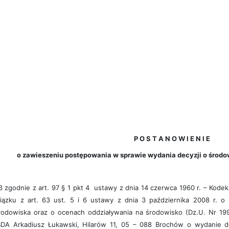
P O S T A N O W I E N I E
o zawieszeniu postępowania w sprawie wydania decyzji o śro
ie z art. 97 § 1 pkt 4 ustawy z dnia 14 czerwca 1960 r. – Kodeks p
ązku z art. 63 ust. 5 i 6 ustawy z dnia 3 października 2008 r. o u
odowiska oraz o ocenach oddziaływania na środowisko (Dz.U. Nr 199, 
DA Arkadiusz Łukawski, Hilarów 11, 05 – 088 Brochów o wydanie d