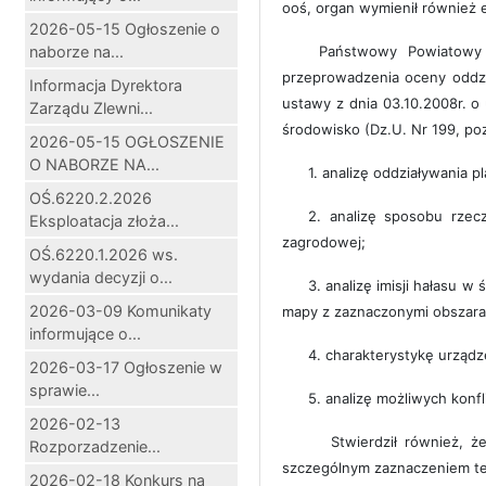
ooś, organ wymienił również 
2026-05-15 Ogłoszenie o
naborze na...
Państwowy Powiatowy In
przeprowadzenia oceny oddzi
Informacja Dyrektora
ustawy z dnia 03.10.2008r. o
Zarządu Zlewni...
środowisko (Dz.U. Nr 199, po
2026-05-15 OGŁOSZENIE
O NABORZE NA...
1. analizę oddziaływania 
OŚ.6220.2.2026
2. analizę sposobu rzec
Eksploatacja złoża...
zagrodowej;
OŚ.6220.1.2026 ws.
wydania decyzji o...
3. analizę imisji hałasu 
2026-03-09 Komunikaty
mapy z zaznaczonymi obszara
informujące o...
4. charakterystykę urządze
2026-03-17 Ogłoszenie w
sprawie...
5. analizę możliwych kon
2026-02-13
Stwierdził również, że 
Rozporzadzenie...
szczególnym zaznaczeniem te
2026-02-18 Konkurs na