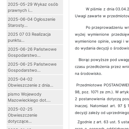
2025-05-29 Wykaz osób
W piśmie z dnia 03.04.20
prawnych i...
Uwagi zawarte w przedmioto
2025-06-04 Ogłoszenie
Starosty...
Po przeprowadzeniu wnikl
2025 07 03 Realizacja
wyżej wymienione przedsięw
punktu...
wymienione opinie, uwagi i w
do wydania decyzji o środow
2025-06-26 Państwowe
Gospodarstwo...
Biorąc powyższe pod uwagę 
2025-06-25 Państwowe
czasu przedłożenia przez wn
Gospodarstwo...
na środowisko.
2025-04-02
Obwieszczenie z dnia...
Przedmiotowe POSTANOWIENIE w
98, poz. 1071 ze zm.). W arty
pismo Wojewody
2 postanowienia dotyczą pos
Mazowieckiego dot....
inaczej. Natomiast art. 97 §
2025-02-25
decyzji zależy od uprzednieg
Obwieszczenie
dotyczące...
Zgodnie z art. 63 ust. 5 usta
oraz o ocenach oddziaływan