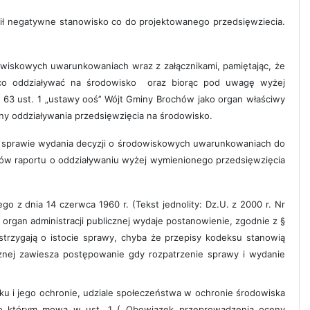
ił negatywne stanowisko co do projektowanego przedsięwziecia.
wiskowych uwarunkowaniach wraz z załącznikami, pamiętając, że
ząco oddziaływać na środowisko oraz biorąc pod uwagę wyżej
 63 ust. 1 „ustawy ooś’’ Wójt Gminy Brochów jako organ właściwy
y oddziaływania przedsięwzięcia na środowisko.
sprawie wydania decyzji o środowiskowych uwarunkowaniach do
hów raportu o oddziaływaniu wyżej wymienionego przedsięwzięcia
z dnia 14 czerwca 1960 r. (Tekst jednolity: Dz.U. z 2000 r. Nr
 organ administracji publicznej wydaje postanowienie, zgodnie z §
trzygają o istocie sprawy, chyba że przepisy kodeksu stanowią
icznej zawiesza postępowanie gdy rozpatrzenie sprawy i wydanie
sku i jego ochronie, udziale społeczeństwa w ochronie środowiska
 o którym mowa w ust. 1 (,,Obowiązek przeprowadzenia oceny