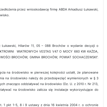
zedłożenia przez wnioskodawcę firmę ABDA Arkadiusz Łukawski,
owisko.
 Łukawski, Hilarów 11, 05 – 088 Brochów o wydanie decyzji o
 ELEKTROWNI WIATROWYCH VESTAS V47 O MOCY 660 KW KAŻDA,
OWOŚCI BROCHÓW, GMINA BROCHÓW, POWIAT SOCHACZEWSKI’’.
a na środowisko w pierwszej kolejności ustalił, że planowane
ania na środowisko należy do przedsięwzięć wymienionych w § 3
cych znacząco oddziaływać na środowisko (Dz. U. z 2010 r. Nr 213,
ywać na środowisko zalicza się instalacje wykorzystujące do
 1 pkt 1-5, 8 i 9 ustawy z dnia 16 kwietnia 2004 r. o ochronie