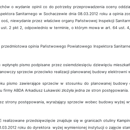
ów o wydanie opinii co do potrzeby przeprowadzenia oceny oddział
pektora Sanitarnego w Sochaczewie dnia 08.03.2012 roku a opinia zos
y ooś, niewydanie przez właściwe organy Państwowej Inspekcji Sanitarnej
90 ust. 2 pkt 2, odpowiednio w terminie, o którym mowa w art. 64 ust. 4, ar
zedmiotowa opinia Państwowego Powiatowego Inspektora Sanitarneg
 wpłynęło pismo podpisane przez osiemdziesięciu dziewięciu mieszka
anowczy sprzeciw przeciwko realizacji planowanej budowy elektrowni 
u pismo zawierające sprzeciw w stosunku do planowanej budowy d
 firmy ABDA Arkadiusz Łukawski złożyła jedna ze stron postępowania.
z strony postępowania, wyrażający sprzeciw wobec budowy wyżej wym
 realizowane przedsięwzięcie znajduje się w granicach otuliny Kam
1.03.2012 roku do dyrektora wyżej wymienionej instytucji o zajęcie st