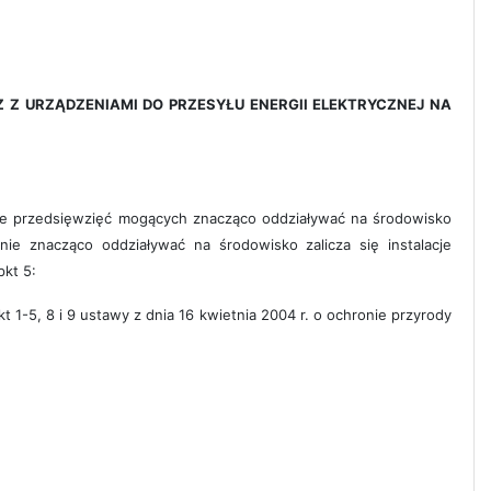
Z URZĄDZENIAMI DO PRZESYŁU ENERGII ELEKTRYCZNEJ NA
awie przedsięwzięć mogących znacząco oddziaływać na środowisko
e znacząco oddziaływać na środowisko zalicza się instalacje
pkt 5:
 1-5, 8 i 9 ustawy z dnia 16 kwietnia 2004 r. o ochronie przyrody