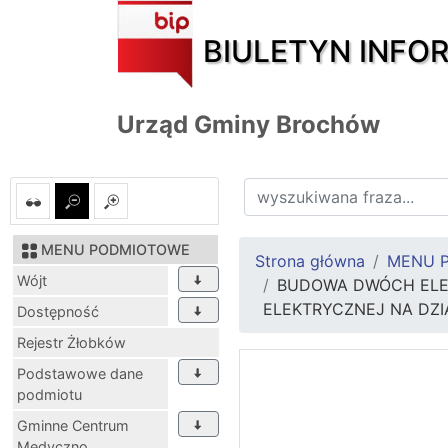
BIULETYN INFO
Urząd Gminy Brochów
MENU PODMIOTOWE
Strona główna
MENU 
Wójt
BUDOWA DWÓCH ELEK
ELEKTRYCZNEJ NA DZ
Dostępność
Rejestr Żłobków
Podstawowe dane
podmiotu
Gminne Centrum
Medyczno