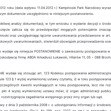
12 roku (data wpływu 11.04.2012 r.) Kampinoski Park Narodowy wyraz
wym dokumencie uwzględniono w niniejszym postanowieniu.
iwej analizy dokumentacji, w tym wniosku o wydanie decyzji o środo
zięcie zalicza się do przedsięwzięć mogących potencjalnie znac
nioski oraz uwzględniając łącznie uwarunkowania przedstawione w art.
iskowych uwarunkowaniach, stwierdził obowiązek przeprowadzenia ocen
wydaje się niniejsze POSTANOWIENIE o zawieszeniu postępowania w 
ioskodawcę firmę ABDA Arkadiusz Łukawski, Hilarów 11, 05 – 088 Broc
ydaje się stosując art. 123 Kodeksu postępowania administracyjnego 
kule 123 § 1 wyżej wymienionej ustawy czytamy, iż w toku postępowania
zczególnych kwestii wynikających w toku postępowania, lecz nie rozs
 1 pkt 4 wyżej wymienionej ustawy mówi, iż organ administracji publ
o rozstrzygnięcia zagadnienia wstępnego przez inny organ lub sąd.
wy z dnia 3 października 2008 r. o udostępnianiu informacji o środowi
ia na środowisko (Dz.U. Nr 199, poz. 1227 ze zm.) w przypadku,