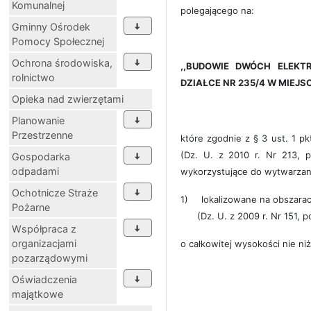
Komunalnej
polegającego na:
Gminny Ośrodek
Pomocy Społecznej
Ochrona środowiska,
,,BUDOWIE DWÓCH ELEKTR
rolnictwo
DZIAŁCE NR 235/4 W MIEJ
Opieka nad zwierzętami
Planowanie
Przestrzenne
które zgodnie z § 3 ust. 1 p
(Dz. U. z 2010 r. Nr 213, 
Gospodarka
odpadami
wykorzystujące do wytwarzania
Ochotnicze Straże
1)
lokalizowane na obszarac
Pożarne
(Dz. U. z 2009 r. Nr 151, 
Współpraca z
organizacjami
o całkowitej wysokości nie niż
pozarządowymi
Oświadczenia
majątkowe