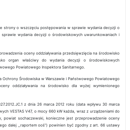
e strony o wszczęciu postępowania w sprawie wydania decyzji o
sprawie wydania decyzji o środowiskowych uwarunkowaniach i
zeprowadzenia oceny oddziaływania przedsięwzięcia na środowisko
isko organ właściwy do wydania decyzji o środowiskowych
stwowego Powiatowego Inspektora Sanitarnego.
tora Ochrony Środowiska w Warszawie i Państwowego Powiatowego
oceny oddziaływania na środowisko dla wyżej wymienionego
7.2012.JC.1 z dnia 26 marca 2012 roku (data wpływu 30 marca
rowych VESTAS V47, o mocy 660 kW każda, wraz z urządzeniami do
ów, powiat sochaczewski, konieczne jest przeprowadzenie oceny
ego dalej ,,raportem ooś”) powinien być zgodny z art. 66 ustawy