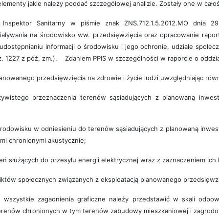
elementy jakie należy poddać szczegółowej analizie. Zostały one w cał
spektor Sanitarny w piśmie znak ZNS.712.1.5.2012.MO dnia 29.0
aływania na środowisko ww. przedsięwzięcia oraz opracowanie rapor
 udostępnianiu informacji o środowisku i jego ochronie, udziale społ
z. 1227 z póź, zm.). Zdaniem PPIS w szczególności w raporcie o oddzi
planowanego przedsięwzięcia na zdrowie i życie ludzi uwzględniając rów
zywistego przeznaczenia terenów sąsiadujących z planowaną inwes
w środowisku w odniesieniu do terenów sąsiadujących z planowaną inwest
mi chronionymi akustycznie;
ń służących do przesyłu energii elektrycznej wraz z zaznaczeniem ich lo
fliktów społecznych związanych z eksploatacją planowanego przedsięwzi
wszystkie zagadnienia graficzne należy przedstawić w skali odpowi
renów chronionych w tym terenów zabudowy mieszkaniowej i zagrodo