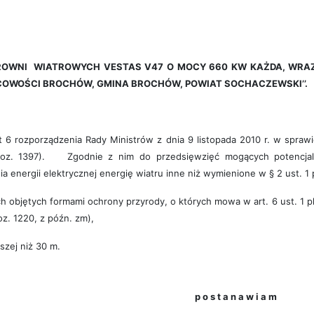
OWNI WIATROWYCH VESTAS V47 O MOCY 660 KW KAŻDA, WRAZ 
SCOWOŚCI BROCHÓW, GMINA BROCHÓW, POWIAT SOCHACZEWSKI’’.
kt 6 rozporządzenia Rady Ministrów z dnia 9 listopada 2010 r. w spr
poz. 1397). Zgodnie z nim do przedsięwzięć mogących potencjalni
 energii elektrycznej energię wiatru inne niż wymienione w § 2 ust. 1 
h objętych formami ochrony przyrody, o których mowa w art. 6 ust. 1 pkt
poz. 1220, z późn. zm),
szej niż 30 m.
p o s t a n a w i a m