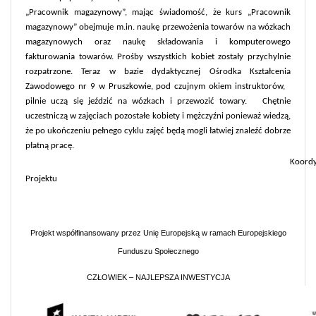
„Pracownik magazynowy”, mając świadomość, że kurs „Pracownik
magazynowy” obejmuje m.in. naukę przewożenia towarów na wózkach
magazynowych oraz naukę składowania i komputerowego
fakturowania towarów. Prośby wszystkich kobiet zostały przychylnie
rozpatrzone. Teraz w bazie dydaktycznej Ośrodka Kształcenia
Zawodowego nr 9 w Pruszkowie, pod czujnym okiem instruktorów,
pilnie uczą się jeździć na wózkach i przewozić towary.
Chętnie
uczestniczą w zajęciach pozostałe kobiety i mężczyźni ponieważ wiedzą,
że po ukończeniu pełnego cyklu zajęć będą mogli łatwiej znaleźć dobrze
płatną pracę.
Koord
Projektu
Projekt współfinansowany przez Unię Europejską w ramach Europejskiego
Funduszu Społecznego
CZŁOWIEK – NAJLEPSZA INWESTYCJA