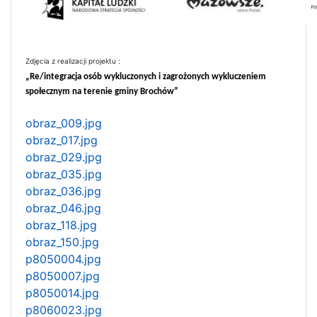
Zdjęcia z realizacji projektu :
„Re/integracja osób wykluczonych i zagrożonych wykluczeniem
społecznym na terenie gminy Brochów”
obraz_009.jpg
obraz_017.jpg
obraz_029.jpg
obraz_035.jpg
obraz_036.jpg
obraz_046.jpg
obraz_118.jpg
obraz_150.jpg
p8050004.jpg
p8050007.jpg
p8050014.jpg
p8060023.jpg