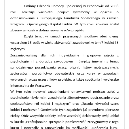
Gminny Ośrodek Pomocy Społecznej w Brochowie od 2008
roku realizuje wieloletni projekt systemowy w oparciu o
dofinansowanie z Europejskiego Funduszu Społecznego w ramach
Programu Operacyjnego Kapitał Ludzki. W tym roku również został
złożony wniosek o dofinansowanie w/w projektu.
Dzięki temu, w ramach przyznanych środków, obejmujemy
wsparciem 15 osób
w wieku aktywności zawodowej, w tym 7 kobiet i 8
mężczyzn.
Zorganizowaliśmy dla nich indywidualne i grupowe zajęcia z
psychologiem i z doradcą zawodowym
(między innymi na temat
samodzielnego poszukiwania pracy, pisania listów motywacyjnych,
życiorysów), poradnictwo obywatelskie oraz kursy w zawodach
wybranych przez uczestników projektu, a także spotkania i wycieczkę
integracyjną do Warszawy.
W tym roku nowymi zagadnieniami omawianymi podczas zajęć z
psychologiem były m.in. zagadnienia „Stereotypowe postrzeganie przez
społeczeństwo ról kobiet i mężczyzn” oraz „Zasada równości szans
kobiet i mężczyzn”. Omówienie tych zagadnień już przyniosło pierwsze
efekty. Otóż wszystkie kobiety, które wcześniej deklarowały swój udział
w kursie „Profesjonalne sprzątanie pomieszczeń” zrezygnowały z tego
kursu i poprosiły o zapewnienie im możliwości ukończenia kursu