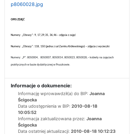
p8060028.jpg
OPIS ZDJĘĆ
Numery: „Obrazy”: 9, 17,29,35, 36,46 – zdjęcia z zajęć
Numery: „Obrazy”: 118, 150 (jedna z sal Zamku Królewskiego) – zdjęcia z wycieczki
Numery: „P”: 8050004,
8050007, 8050014, 8050023, 8050028,– kobiety na zajęciach
praktycznych w bazie dydaktycznej w Pruszkowie.
Informacje o dokumencie:
Informację wprowawdził(a) do BIP:
Joanna
Ścigocka
Data udostępnienia w BIP:
2010-08-18
10:05:52
Informacja zaktualizowana przez:
Joanna
Ścigocka
Data ostatniej aktualizacji:
2010-08-18 10:12:23